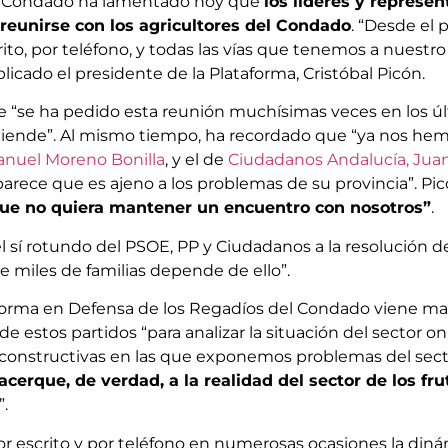
el Condado ha lamentado hoy que
los líderes y represen
reunirse con los agricultores del Condado
. “Desde el
ito, por teléfono, y todas las vías que tenemos a nuestro
plicado el presidente de la Plataforma, Cristóbal Picón.
e “se ha pedido esta reunión muchísimas veces en los úl
iende”. Al mismo tiempo, ha recordado que “ya nos he
anuel Moreno Bonilla
, y el de
Ciudadanos Andalucía, Jua
parece que es ajeno a los problemas de su provincia”. Pi
 que no quiera mantener un encuentro con nosotros”
.
l sí rotundo del PSOE, PP y Ciudadanos a la resolución de
 miles de familias depende de ello”.
aforma en Defensa de los Regadíos del Condado viene 
de estos partidos “para analizar la situación del sector o
s constructivas en las que exponemos problemas del sect
 acerque, de verdad, a la realidad del sector de los fru
”.
or escrito y por teléfono en numerosas ocasiones la din