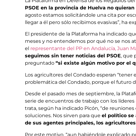
La Plataforma en Defensa de los Regadíos d
PSOE en la provincia de Huelva no quieran 
agosto estamos solicitándole una cita por escr
llegar a él pero sólo recibimos evasivas”, ha ex
El presidente de la Plataforma ha indicado qu
meses y no entendemos por qué no se nos at
el
representante del PP en Andalucía, Juan M
seguimos sin tener noticias del PSOE
, que 
preguntado
“si existe algún motivo por el
Los agricultores del Condado esperan “tener e
problemática del Condado, porque el futuro de
Desde el pasado mes de septiembre, la Plat
serie de encuentros de trabajo con los líderes 
trata, según ha indicado Picón, “de reunione
soluciones. Nos sirven para que
el político se
de sus agentes principales, los agricultores
Por este motivo, “aun habiéndole explicado p