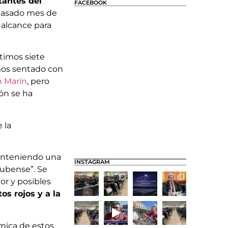
tantes del
FACEBOOK
 pasado mes de
 alcance para
timos siete
mos sentado con
n Marín
, pero
cón se ha
 la
manteniendo una
INSTAGRAM
nubense”. Se
or y posibles
tos rojos y a la
ámica de estos