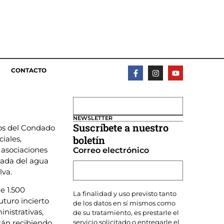
CONTACTO
NEWSLETTER
Suscríbete a nuestro
os del Condado
boletín
iales,
 asociaciones
Correo electrónico
gada del agua
lva.
e 1.500
La finalidad y uso previsto tanto
uturo incierto
de los datos en sí mismos como
nistrativas,
de su tratamiento, es prestarle el
servicio solicitado o entregarle el
tán recibiendo