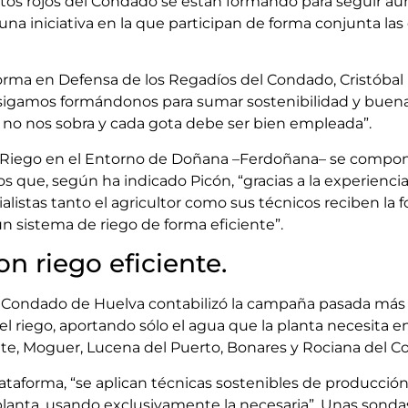
rutos rojos del Condado se están formando para seguir a
 una iniciativa en la que participan de forma conjunta la
orma en Defensa de los Regadíos del Condado, Cristóbal P
sigamos formándonos para sumar sostenibilidad y buenas
 no nos sobra y cada gota debe ser bien empleada”.
el Riego en el Entorno de Doñana –Ferdoñana– se compon
os que, según ha indicado Picón, “gracias a la experiencia
istas tanto el agricultor como sus técnicos reciben la 
n sistema de riego de forma eficiente”.
n riego eficiente.
l Condado de Huelva contabilizó la campaña pasada más
el riego, aportando sólo el agua que la planta necesita e
te, Moguer, Lucena del Puerto, Bonares y Rociana del C
taforma, “se aplican técnicas sostenibles de producción
planta, usando exclusivamente la necesaria”. Unas sonda