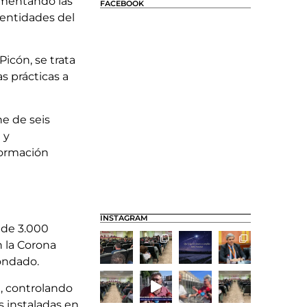
umentando las
FACEBOOK
s entidades del
icón, se trata
 prácticas a
e de seis
 y
formación
INSTAGRAM
 de 3.000
n la Corona
ondado.
, controlando
s instaladas en