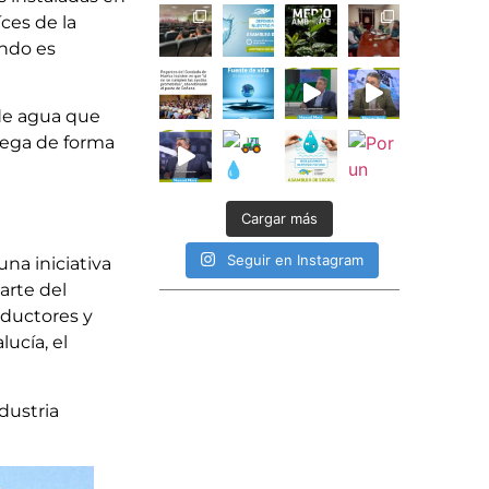
ces de la
ando es
de agua que
riega de forma
Cargar más
Seguir en Instagram
una iniciativa
arte del
oductores y
ucía, el
dustria