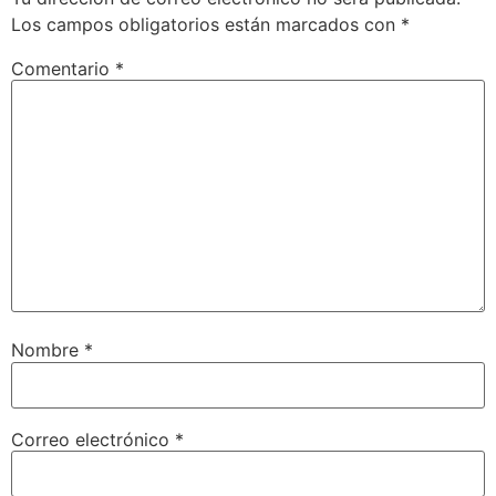
Los campos obligatorios están marcados con
*
Comentario
*
Nombre
*
Correo electrónico
*