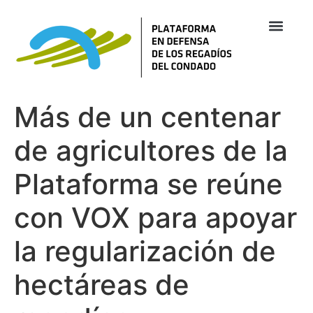
Más de un centenar
de agricultores de la
Plataforma se reúne
con VOX para apoyar
la regularización de
hectáreas de