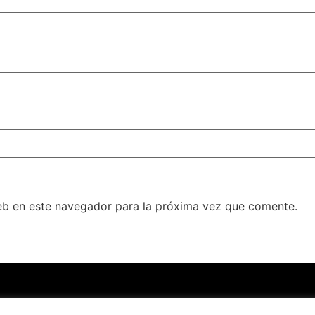
eb en este navegador para la próxima vez que comente.
ondado
–
Aviso legal
–
Política de privacidad
.