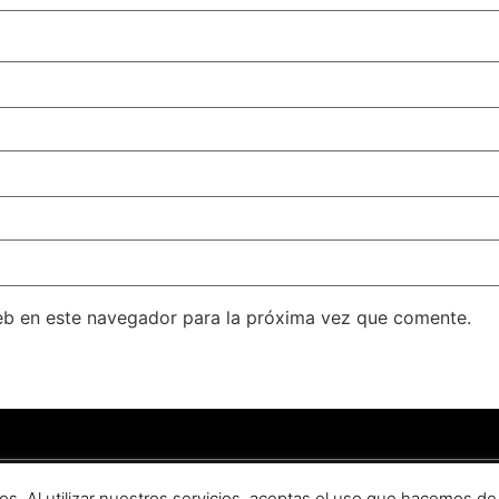
eb en este navegador para la próxima vez que comente.
ondado
–
Aviso legal
–
Política de privacidad
.
os. Al utilizar nuestros servicios, aceptas el uso que hacemos de