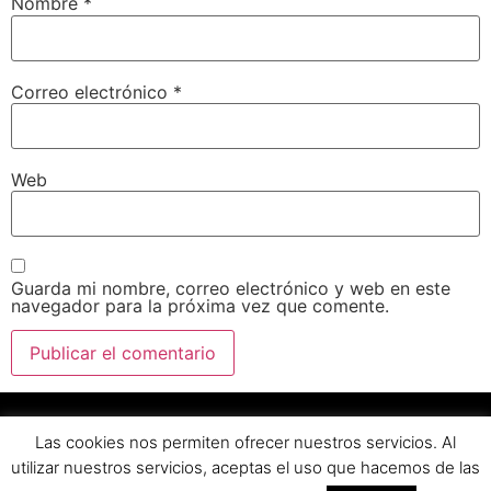
Nombre
*
Correo electrónico
*
Web
Guarda mi nombre, correo electrónico y web en este
navegador para la próxima vez que comente.
Las cookies nos permiten ofrecer nuestros servicios. Al
utilizar nuestros servicios, aceptas el uso que hacemos de las
Copyright © 2025 por
Plataforma de Regadíos del Condado
–
Aviso
legal
–
Política de privacidad
.