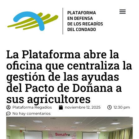
Empresas 
Revista Re
La Plataforma abre la
oficina que centraliza la
gestión de las ayudas
del Pacto de Doñana a
sus agricultores
Plataforma Regadíos
noviembre 12, 2025
12:30 pm
No hay comentarios