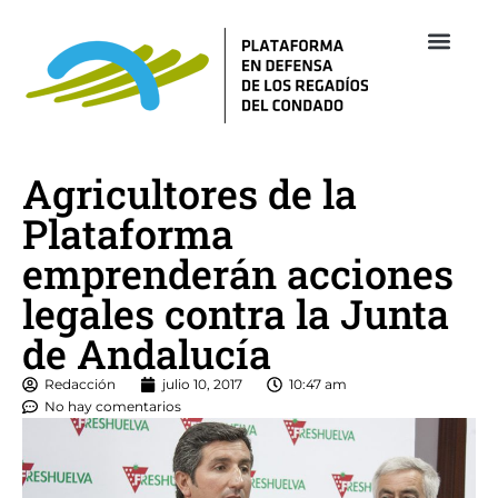
Empresas 
Revista Re
Agricultores de la
Plataforma
emprenderán acciones
legales contra la Junta
de Andalucía
Redacción
julio 10, 2017
10:47 am
No hay comentarios