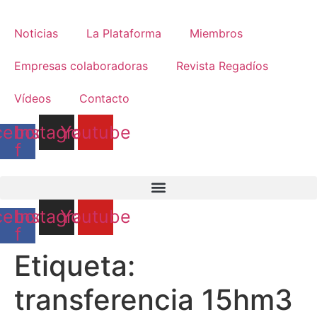
Ir
al
Noticias
La Plataforma
Miembros
contenido
Empresas colaboradoras
Revista Regadíos
Vídeos
Contacto
cebook-
Instagram
Youtube
f
cebook-
Instagram
Youtube
f
Etiqueta:
transferencia 15hm3