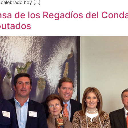
, celebrado hoy […]
nsa de los Regadíos del Conda
putados